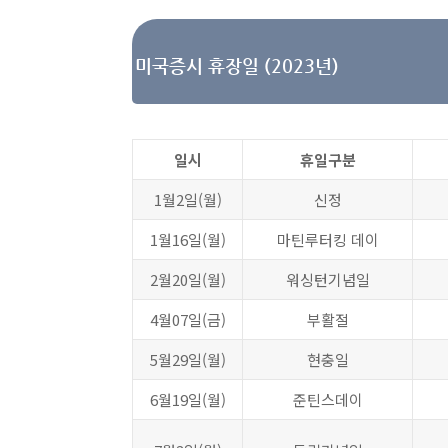
미국증시 휴장일 (2023년)
일시
휴일구분
1월2일(월)
신정
1월16일(월)
마틴루터킹 데이
2월20일(월)
워싱턴기념일
4월07일(금)
부활절
5월29일(월)
현충일
6월19일(월)
준틴스데이