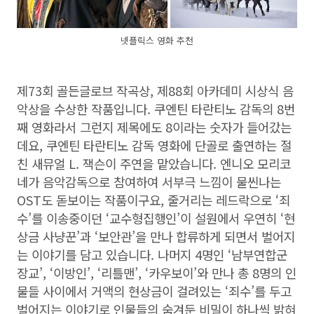
넷플릭스 영화 추천
제73회 골든글로브 작곡상, 제88회 아카데미 시상식 음
악상을 수상한 작품입니다. 쿠엔틴 타란티노 감독의 8번
째 영화라서 그런지 제목에도 8이라는 숫자가 들어갔는
데요, 쿠엔틴 타란티노 감독 영화에 단골로 출연하는 절
친 새뮤얼 L. 잭슨이 주연을 맡았습니다. 엔니오 모리코
네가 음악감독으로 참여하여 서부극 느낌이 물씬나는
OST도 돋보이는 작품이구요, 줄거리는 레드락으로 ‘죄
수’를 이송중이던 ‘교수형집행인’이 설원에서 우연히 ‘현
상금 사냥꾼’과 ‘보안관’을 만나 합류하게 되면서 벌어지
는 이야기를 담고 있습니다. 나머지 4명인 ‘남부연합군
장교’, ‘이방인’, ‘리틀맨’, ‘카우보이’와 만나 총 8명의 인
물들 사이에서 거액의 현상금이 걸려있는 ‘죄수’를 두고
벌어지는 이야기로 인물들의 숨겨둔 비밀이 하나씩 밝혀