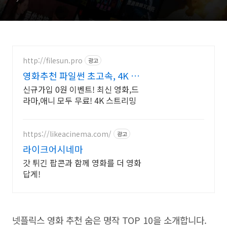
http://filesun.pro
광고
영화추천 파일썬 초고속, 4K 실
시간 보기!
신규가입 0원 이벤트! 최신 영화,드
라마,애니 모두 무료! 4K 스트리밍
https://likeacinema.com/
광고
라이크어시네마
갓 튀긴 팝콘과 함께 영화를 더 영화
답게!
넷플릭스 영화 추천 숨은 명작 TOP 10을 소개합니다.